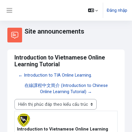
Chuyển tới nội dung chính
Đăng nhập
Bảng điều khiển cạnh
Site announcements
Introduction to Vietnamese Online
Learning Tutorial
← Introduction to TIA Online Learning.
在線課程中文简介 (Introduction to Chinese
Online Learning Tutorial) →
Chế độ hiển thị
Introduction to Vietnamese Online Learning
Số lượng các câu trả lời: 0