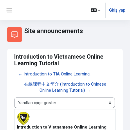
Ana içeriğe git
Giriş yap
Yan panel
Site announcements
Introduction to Vietnamese Online
Learning Tutorial
← Introduction to TIA Online Learning.
在線課程中文简介 (Introduction to Chinese
Online Learning Tutorial) →
Görünüm modu
Introduction to Vietnamese Online Learning
Yanıt sayısı: 0