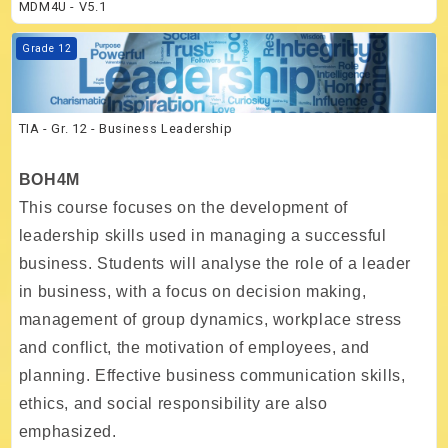
MDM4U - V5.1
Kurs Görseli TIA - Gr. 12 - Business Leadership
Grade 12
TIA - Gr. 12 - Business Leadership
BOH4M
This course focuses on the development of
leadership skills used in managing a successful
business. Students will analyse the role of a leader
in business, with a focus on decision making,
management of group dynamics, workplace stress
and conflict, the motivation of employees, and
planning. Effective business communication skills,
ethics, and social responsibility are also
emphasized.