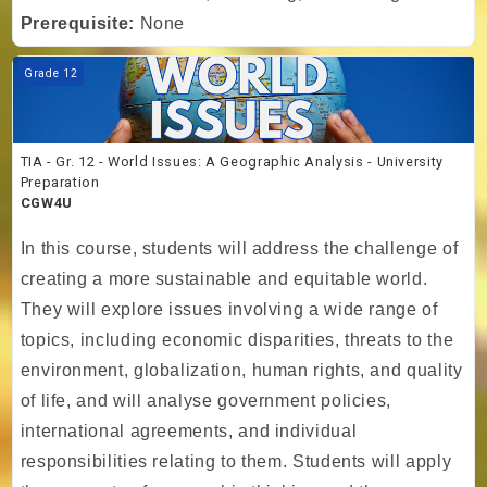
Prerequisite:
None
Kurs Görseli TIA - Gr. 12 - World Issues: A Geographic Analysis - Uni
Grade 12
TIA - Gr. 12 - World Issues: A Geographic Analysis - University
Preparation
CGW4U
In this course, students will address the challenge of
creating a more sustainable and equitable world.
They will explore issues involving a wide range of
topics, including economic disparities, threats to the
environment, globalization, human rights, and quality
of life, and will analyse government policies,
international agreements, and individual
responsibilities relating to them. Students will apply