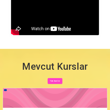
Mevcut Kurslar
Tüm kurslar
Kurs Görseli MDM4U - V5.1