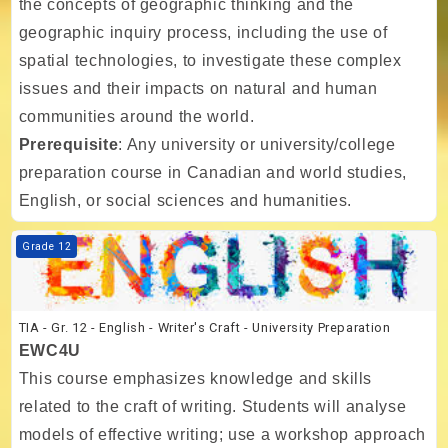
the concepts of geographic thinking and the
geographic inquiry process, including the use of
spatial technologies, to investigate these complex
issues and their impacts on natural and human
communities around the world.
Prerequisite
: Any university or university/college
preparation course in Canadian and world studies,
English, or social sciences and humanities.
Kurs Görseli TIA - Gr. 12 - English - Writer's Craft - University Prepara
Grade 12
TIA - Gr. 12 - English - Writer's Craft - University Preparation
EWC4U
This course emphasizes knowledge and skills
related to the craft of writing. Students will analyse
models of effective writing; use a workshop approach