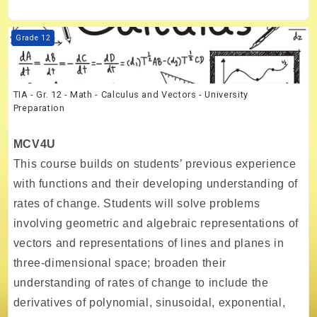
Kurs Görseli TIA - Gr. 12 - Math - Calculus and Vectors - University P
Grade 12
TIA - Gr. 12 - Math - Calculus and Vectors - University
Preparation
MCV4U
This course builds on students’ previous experience
with functions and their developing understanding of
rates of change. Students will solve problems
involving geometric and algebraic representations of
vectors and representations of lines and planes in
three-dimensional space; broaden their
understanding of rates of change to include the
derivatives of polynomial, sinusoidal, exponential,