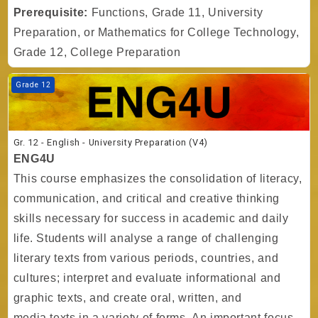
Prerequisite:
Functions, Grade 11, University
Preparation, or Mathematics for College Technology,
Grade 12, College Preparation
Kurs Görseli Gr. 12 - English - University Preparation (V4)
Grade 12
Gr. 12 - English - University Preparation (V4)
ENG4U
This course emphasizes the consolidation of literacy,
communication, and critical and creative thinking
skills necessary for success in academic and daily
life. Students will analyse a range of challenging
literary texts from various periods, countries, and
cultures; interpret and evaluate informational and
graphic texts, and create oral, written, and
media texts in a variety of forms. An important focus