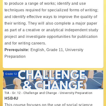
to produce a range of works; identify and use
techniques required for specialized forms of writing;
and identify effective ways to improve the quality of
their writing. They will also complete a major paper
as part of a creative or analytical independent study
project and investigate opportunities for publication
and for writing careers.
Prerequisite:
English, Grade 11, University
Preparation
Kurs Görseli TIA - Gr. 12 - Challenge and Change - University Prepara
Grade 12
TIA - Gr. 12 - Challenge and Change - University Preparation
HSB4U
This course focuses on the use of social science