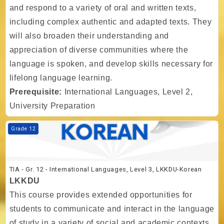
and respond to a variety of oral and written texts,
including complex authentic and adapted texts. They
will also broaden their understanding and
appreciation of diverse communities where the
language is spoken, and develop skills necessary for
lifelong language learning.
Prerequisite:
International Languages, Level 2,
University Preparation
Kurs Görseli TIA - Gr. 12 - International Languages, Level 3, LKKDU-
Grade 12
TIA - Gr. 12 - International Languages, Level 3, LKKDU-Korean
LKKDU
This course provides extended opportunities for
students to communicate and interact in the language
of study in a variety of social and academic contexts.